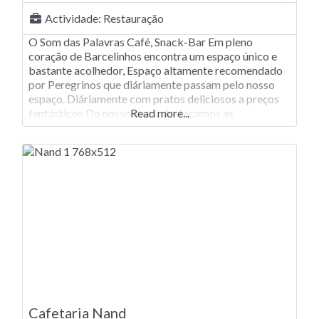
Actividade:
Restauração
O Som das Palavras Café, Snack-Bar Em pleno
coração de Barcelinhos encontra um espaço único e
bastante acolhedor, Espaço altamente recomendado
por Peregrinos que diáriamente passam pelo nosso
espaço. Diáriamente com pratos deliciosos a preços
fantásticos Do nosso menú destacamos as
Read more...
Francesinhas, Cachorros, Prego em prato, Baguetes,
Omeletes, Hambúrgueres, Saladas e Combinados
variados para a sua satisfação. Venha provar o
Cafetaria Nand