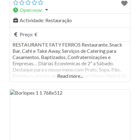
Open now
:
Actividade:
Restauração
Preço:
€
RESTAURANTE FATY FERROS Restaurante, Snack
Bar, Café e Take Away, Serviços de Catering para
Casamentos, Baptizados, Confraternizações e
Empresas… Diárias Económicas de 2ª a Sábado.
Destaque para o nosso menu com Prato, Sopa, Pão,
Bebida e café por apenas 5,50 euros! Menu Digital Os
Read more...
bons Rojões, Panados, Alheiras, Bacalhau à Braga,
Bifinhos com cogumelos, Bitoque e à Quarta-feira a
Francesinha