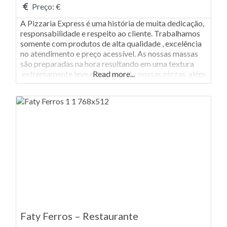
Preço:
€
A Pizzaria Express é uma história de muita dedicação,
responsabilidade e respeito ao cliente. Trabalhamos
somente com produtos de alta qualidade , excelência
no atendimento e preço acessível. As nossas massas
são preparadas na hora resultando em uma textura
extremamente leve e crocante.As nossas pizzas, além
Read more...
do diferencial da massa, caracterizam-se pelas
generosas coberturas e grande variedade de
sabores. Alguns de nossos
Faty Ferros – Restaurante