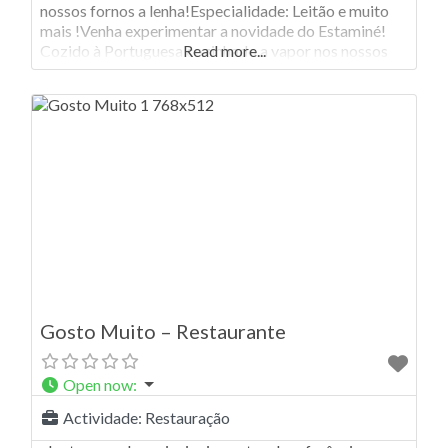
nossos fornos a lenha!Especialidade: Leitão e muito
mais !Venha experimentar a novidade do Estaminé!
Cozido à Portuguesa cozinhado a vapor nos nossos
Read more...
fornos a lenha! *Encomendas só serão aceites com 4
horas de antecedência. O Estaminé oferece-lhe uma
variedade de pratos, faça
Gosto Muito – Restaurante
Open now
:
Actividade:
Restauração