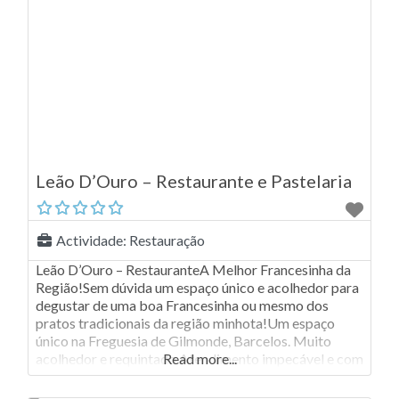
Leão D’Ouro – Restaurante e Pastelaria
Actividade:
Restauração
Leão D’Ouro – RestauranteA Melhor Francesinha da
Região!Sem dúvida um espaço único e acolhedor para
degustar de uma boa Francesinha ou mesmo dos
pratos tradicionais da região minhota!Um espaço
único na Freguesia de Gilmonde, Barcelos. Muito
acolhedor e requintado.Atendimento impecável e com
Read more...
muita qualidade.A comida no Leão D’Ouro é uma
homenagem perfeita à comida tradicional da