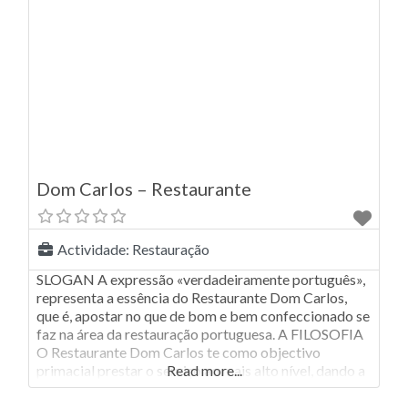
Dom Carlos – Restaurante
Actividade:
Restauração
SLOGAN A expressão «verdadeiramente português»,
representa a essência do Restaurante Dom Carlos,
que é, apostar no que de bom e bem confeccionado se
faz na área da restauração portuguesa. A FILOSOFIA
O Restaurante Dom Carlos te como objectivo
primacial prestar o serviço ao mais alto nível, dando a
Read more...
conhecer as diversas especialidades originais
confeccionadas no próprio espaço, tais como, as