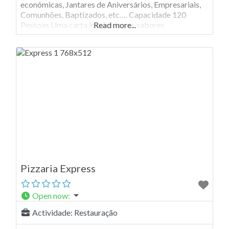
económicas, Jantares de Aniversários, Empresariais,
Comunhões, Baptizados, etc…. Capacidade 120
Pessoas Uma carta inspirada nos sabores
Read more...
tradicionais, não esquecendo a sofisticação e requinte
das cozinhas modernas. Conta ainda com um serviço
baseado na excelência e rigor, proporcionando assim
uma verdadeira memória aos
Pizzaria Express
Open now
:
Actividade:
Restauração