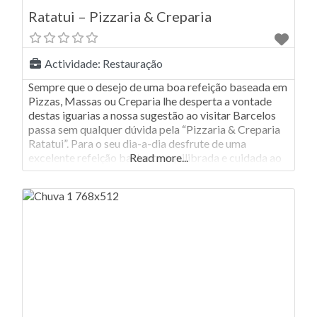
Ratatui – Pizzaria & Creparia
Actividade:
Restauração
Sempre que o desejo de uma boa refeição baseada em
Pizzas, Massas ou Creparia lhe desperta a vontade
destas iguarias a nossa sugestão ao visitar Barcelos
passa sem qualquer dúvida pela “Pizzaria & Creparia
Ratatui”. Para o seu dia-a-dia desfrute de uma
excelente refeição bastante equilibrada e cuidada ao
Read more...
pormenor apreciando o nosso “Menu do Dia – 5€ Só
ao