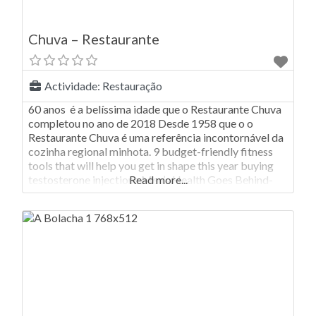
Chuva – Restaurante
Actividade:
Restauração
60 anos é a belíssima idade que o Restaurante Chuva
completou no ano de 2018 Desde 1958 que o o
Restaurante Chuva é uma referência incontornável da
cozinha regional minhota. 9 budget-friendly fitness
tools that will help you get in shape this year buying
testosterone injections Men’s Health Goes Behind-
Read more...
the-Scenes at Apple’s Fitness+ Studio – MacStories A
qualidade dos pratos confecionados