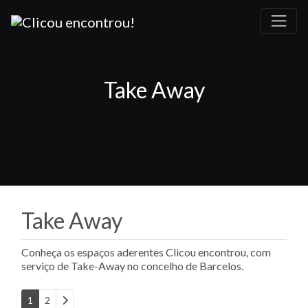
Take Away
Take Away
Conheça os espaços aderentes Clicou encontrou, com
serviço de Take-Away no concelho de Barcelos.
Older posts
1
2