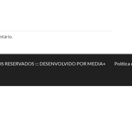
tário.
OS RESERVADOS ::: DESENVOLVIDO POR MEDIA+
Política